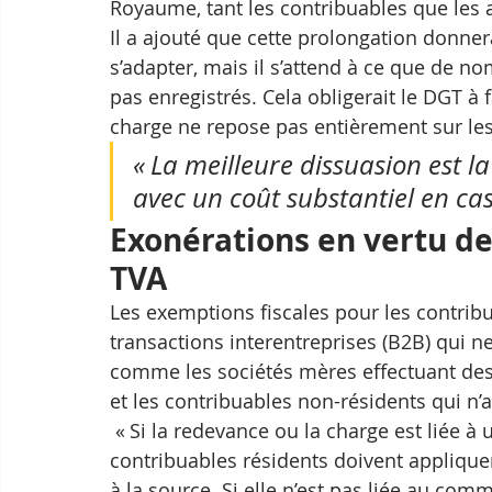
Royaume, tant les contribuables que les a
Il a ajouté que cette prolongation donne
s’adapter, mais il s’attend à ce que de n
pas enregistrés. Cela obligerait le DGT à f
charge ne repose pas entièrement sur les
« La meilleure dissuasion est la
avec un coût substantiel en cas
Exonérations en vertu de
TVA
Les exemptions fiscales pour les contri
transactions interentreprises (B2B) qui n
comme les sociétés mères effectuant des 
et les contribuables non-résidents qui n
 « Si la redevance ou la charge est liée à une activité de commerce électronique, les 
contribuables résidents doivent applique
à la source. Si elle n’est pas liée au comm