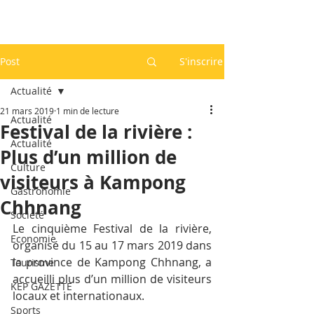
Post
S'inscrire
Actualité
21 mars 2019
1 min de lecture
Actualité
Festival de la rivière :
Actualité
Plus d’un million de
Culture
visiteurs à Kampong
Gastronomie
Chhnang
Société
Le cinquième Festival de la rivière, 
Economie
organisé du 15 au 17 mars 2019 dans 
la province de Kampong Chhnang, a 
Tourisme
accueilli plus d’un million de visiteurs 
KEP GAZETTE
locaux et internationaux.
Sports