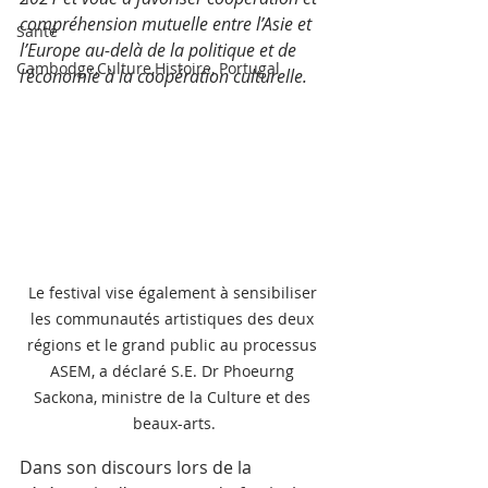
compréhension mutuelle entre l’Asie et 
Santé
l’Europe au-delà de la politique et de 
Cambodge,Culture,Histoire, Portugal
l’économie à la coopération culturelle. 
Le festival vise également à sensibiliser 
les communautés artistiques des deux 
régions et le grand public au processus 
ASEM, a déclaré S.E. Dr Phoeurng 
Sackona, ministre de la Culture et des 
beaux-arts.
Dans son discours lors de la 