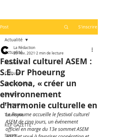
Post
S'inscrire
Actualité
La Rédaction
Actualité
23 nov. 2021
2 min de lecture
Festival culturel ASEM :
Actualité
S.E. Dr Phoeurng
Culture
Sackona, « créer un
Gastronomie
environnement
Société
d’harmonie culturelle en
Economie
Le Royaume accueille le festival culturel 
Tourisme
ASEM de cinq jours, un événement 
KEP GAZETTE
officiel en marge du 13e sommet ASEM 
Sports
2021 et voué à favoriser coopération et 