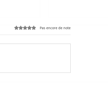
Noté 0 étoile sur 5.
Pas encore de note
e, sport-roi à
Bou Meng : le peintre qu
 Stade
a survécu en dessinant 
 de Phnom
visage de ses bourreaux
Un des sept survivants 
Tuol Sleng