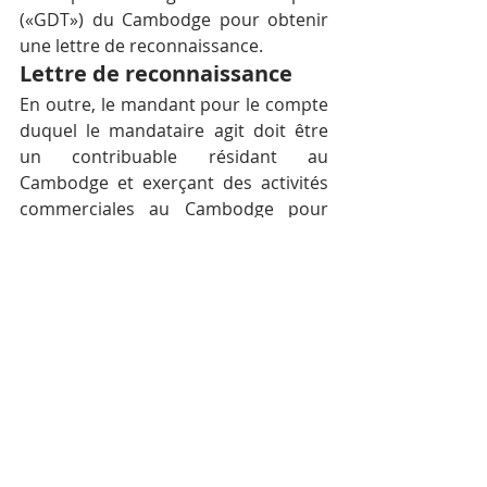
(«GDT») du Cambodge pour obtenir 
une lettre de reconnaissance.
Lettre de reconnaissance
En outre, le mandant pour le compte 
duquel le mandataire agit doit être 
un contribuable résidant au 
Cambodge et exerçant des activités 
commerciales au Cambodge pour 
qu’une lettre de reconnaissance soit 
émise. Cela exclut donc les agents au 
Cambodge opérant pour le compte 
de directeurs étrangers.
Les intervenants ont décrit les 
conditions relatives pour être 
qualifiées d’agent, reformulées et 
étendues, ainsi que les documents 
nécessaires à la reconnaissance en 
tant qu’agent et ses obligations 