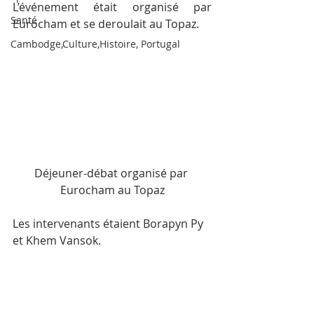
L’événement était organisé par 
Santé
Eurocham et se deroulait au Topaz.
Cambodge,Culture,Histoire, Portugal
Déjeuner-débat organisé par 
Eurocham au Topaz
Les intervenants étaient Borapyn Py 
et Khem Vansok.