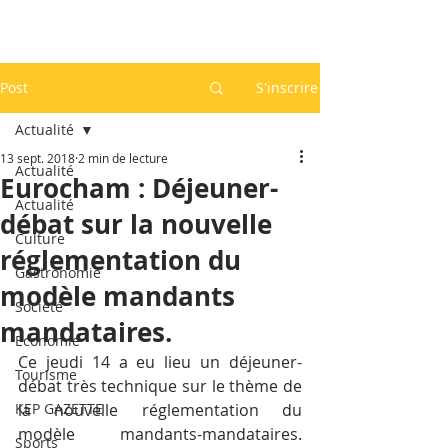
Post
S'inscrire
Actualité
13 sept. 2018
2 min de lecture
Actualité
Eurocham : Déjeuner-
Actualité
débat sur la nouvelle
Culture
réglementation du
Gastronomie
modèle mandants
Société
mandataires.
Economie
Ce jeudi 14 a eu lieu un déjeuner-
Tourisme
débat très technique sur le thème de 
KEP GAZETTE
la nouvelle réglementation du 
modèle mandants-mandataires. 
Sports