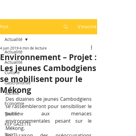
Post
S'inscrire
Actualité
4 juin 2019
4 min de lecture
Actualité
Environnement – Projet :
Actualité
Les jeunes Cambodgiens
Culture
se mobilisent pour le
Gastronomie
Mékong
Société
Des dizaines de jeunes Cambodgiens 
Economie
se rassembleront pour sensibiliser le 
public aux menaces 
Tourisme
environnementales pesant sur le 
KEP GAZETTE
Mékong.
Sports
En raison des préoccupations 