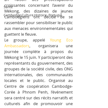
croissantes concernant l’avenir du 
Santé
Mékong, des dizaines de jeunes 
Cambodge,Culture,Histoire, Portugal
Cambodgiens ont décidé de se 
rassembler pour sensibiliser le public 
aux menaces environnementales qui 
guettent le fleuve.
Le groupe, appelé 
Young Eco 
Ambassadors
, organisera une 
journée complète à propos du 
Mékong le 15 juin. Y participeront des 
représentants du gouvernement, des 
groupes de la société civile, des ONG 
internationales, des communautés 
locales et le public. Organisé au 
Centre de coopération Cambodge-
Corée à Phnom Penh, l’événement 
sera centré sur des récits narratifs et 
culturels afin de promouvoir une 