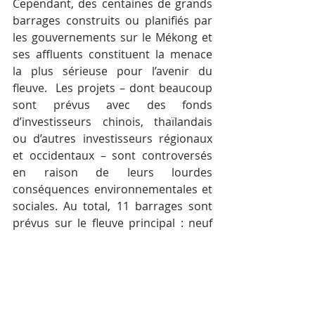
Cependant, des centaines de grands 
barrages construits ou planifiés par 
les gouvernements sur le Mékong et 
ses affluents constituent la menace 
la plus sérieuse pour l’avenir du 
fleuve.  Les projets – dont beaucoup 
sont prévus avec des fonds 
d’investisseurs chinois, thaïlandais 
ou d’autres investisseurs régionaux 
et occidentaux – sont controversés 
en raison de leurs lourdes 
conséquences environnementales et 
sociales. Au total, 11 barrages sont 
prévus sur le fleuve principal : neuf 
sont situés au Laos – deux sont en 
construction, un troisième est 
approuvé – et deux sont proposés au 
Cambodge. Le barrage de Lower 
Sesan 2 est entré en service en 2017 