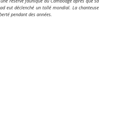
s une réserve faunique au Cambodge après que sa 
ad eut déclenché un tollé mondial. La chanteuse 
berté pendant des années.