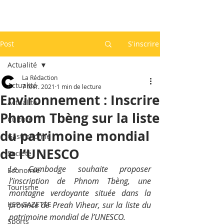
Post
S'inscrire
Actualité
La Rédaction
Actualité
7 févr. 2021
1 min de lecture
Environnement : Inscrire
Actualité
Phnom Tbèng sur la liste
Culture
du patrimoine mondial
Gastronomie
de l’UNESCO
Société
Le Cambodge souhaite proposer 
Economie
l’inscription de Phnom Tbèng, une 
Tourisme
montagne verdoyante située dans la 
KEP GAZETTE
province de Preah Vihear, sur la liste du 
patrimoine mondial de l’UNESCO.
Sports