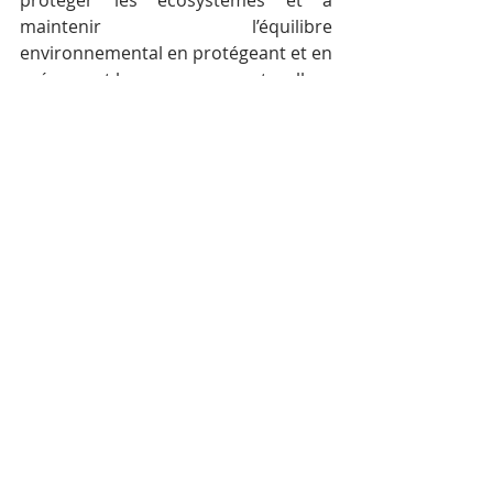
protéger les écosystèmes et à 
maintenir l’équilibre 
environnemental en protégeant et en 
préservant les ressources naturelles.
Posts récents
Voir tout