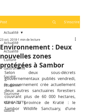
Post
S'inscrire
Actualité
23 oct. 2018
1 min de lecture
Actualité
Environnement : Deux
Actualité
nouvelles zones
Culture
protégées à Sambor
Gastronomie
Selon deux sous-décrets 
Société
gouvernementaux publiés vendredi, 
le gouvernement crée actuellement 
Economie
deux autres sanctuaires forestiers 
Tourisme
couvrant plus de 60 000 hectares, 
KEP GAZETTE
dans la province de Kratié : le 
Sambor Wildlife Sanctuary, d’une 
Sports