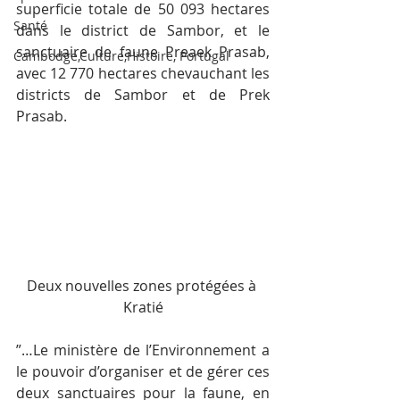
superficie totale de 50 093 hectares 
Santé
dans le district de Sambor, et le 
sanctuaire de faune Preaek Prasab, 
Cambodge,Culture,Histoire, Portugal
avec 12 770 hectares chevauchant les 
districts de Sambor et de Prek 
Prasab.
Deux nouvelles zones protégées à 
Kratié
”…Le ministère de l’Environnement a 
le pouvoir d’organiser et de gérer ces 
deux sanctuaires pour la faune, en 