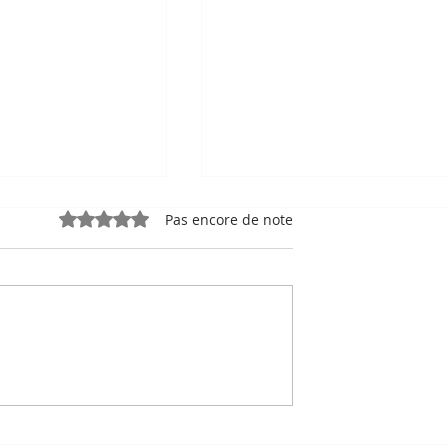
Noté 0 étoile sur 5.
Pas encore de note
e, sport-roi à
Bou Meng : le peintre qu
 Stade
a survécu en dessinant 
 de Phnom
visage de ses bourreaux