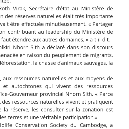
mtep.
th Virak, Secrétaire d’état au Ministère de 
n des réserves naturelles était très importante 
vait être effectuée minutieusement. « Partager 
çon contribuant au leadership du Ministère de 
aut étendre aux autres domaines, » a-t-il dit.
kiri Nhorn Sith a déclaré dans son discours 
menacée en raison du peuplement de migrants, 
 déforestation, la chasse d’animaux sauvages, la 
é, aux ressources naturelles et aux moyens de 
et autochtones qui vivent des ressources 
Vice-Gouverneur provincial Nhorn Sith. « Parce 
 des ressources naturelles vivent et pratiquent 
de la réserve, les consulter sur la zonation est 
es terres et une véritable participation.»
ldlife Conservation Society du Cambodge, a 