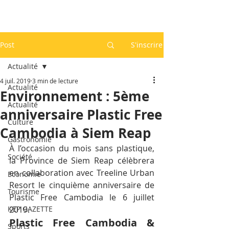
Post
S'inscrire
Actualité
4 juil. 2019
3 min de lecture
Actualité
Environnement : 5ème
Actualité
anniversaire Plastic Free
Culture
Cambodia à Siem Reap
Gastronomie
À l’occasion du mois sans plastique, 
Société
la Province de Siem Reap célèbrera 
en collaboration avec Treeline Urban 
Economie
Resort le cinquième anniversaire de 
Tourisme
Plastic Free Cambodia le 6 juillet 
KEP GAZETTE
2019.
Plastic Free Cambodia & 
Sports