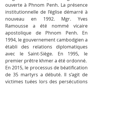
ouverte à Phnom Penh. La présence 
institutionnelle de l’église démarré à 
nouveau en 1992. Mgr. Yves 
Ramousse a été nommé vicaire 
apostolique de Phnom Penh. En 
1994, le gouvernement cambodgien a 
établi des relations diplomatiques 
avec le Saint-Siège. En 1995, le 
premier prêtre khmer a été ordonné.
En 2015, le processus de béatification 
de 35 martyrs a débuté. Il s’agit de 
victimes tuées lors des persécutions 
perpétrées par le régime de Pol Pot. 
Parmi elles : Mgr. Joseph Chhmar 
Salas, le premier évêque local, 34 
prêtres, laïcs, femmes, catéchistes et 
missionnaires.
Il y a environ 20 000 catholiques au 