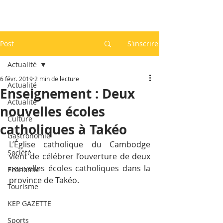
Post
S'inscrire
Actualité
6 févr. 2019
2 min de lecture
Actualité
Enseignement : Deux
Actualité
nouvelles écoles
Culture
catholiques à Takéo
Gastronomie
L’Église catholique du Cambodge 
Société
vient de célébrer l’ouverture de deux 
nouvelles écoles catholiques dans la 
Economie
province de Takéo.
Tourisme
KEP GAZETTE
Sports