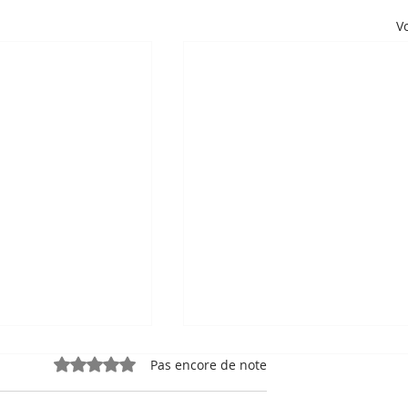
Vo
Noté 0 étoile sur 5.
Pas encore de note