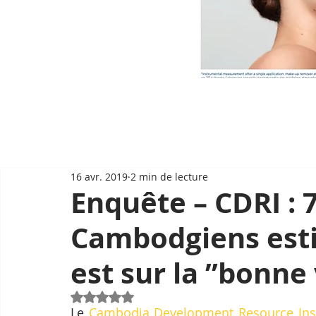
16 avr. 2019
2 min de lecture
Enquête – CDRI : 
Cambodgiens esti
est sur la ”bonne
Noté NaN étoiles sur 5.
Le 
Cambodia Development Resource Inst