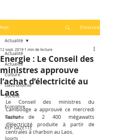
Post
S'inscrire
Actualité
12 sept. 2019
1 min de lecture
Actualité
Energie : Le Conseil des
Actualité
ministres approuve
Culture
l’achat d’électricité au
Gastronomie
Laos
Société
Le Conseil des ministres du 
Economie
Cambodge a approuvé ce mercredi 
l’achat de 2 400 mégawatts 
Tourisme
d’électricité produite à partir de 
KEP GAZETTE
centrales à charbon au Laos.
Sports