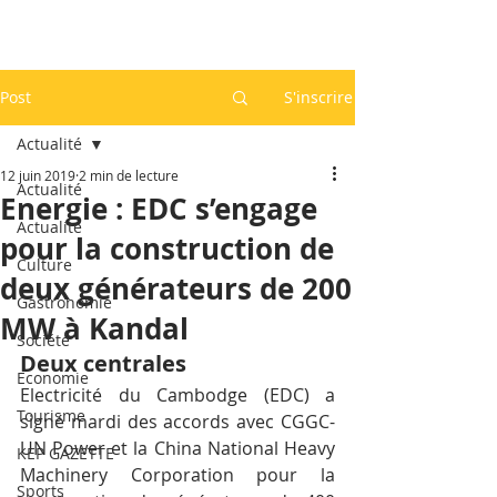
Post
S'inscrire
Actualité
12 juin 2019
2 min de lecture
Actualité
Energie : EDC s’engage
Actualité
pour la construction de
Culture
deux générateurs de 200
Gastronomie
MW à Kandal
Société
Deux centrales
Economie
Electricité du Cambodge (EDC) a 
Tourisme
signé mardi des accords avec CGGC-
UN Power et la China National Heavy 
KEP GAZETTE
Machinery Corporation pour la 
Sports