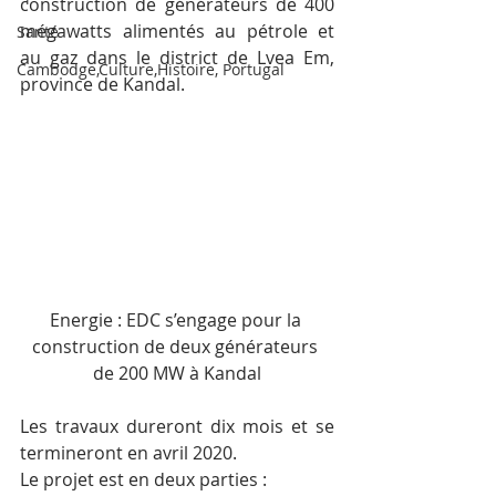
construction de générateurs de 400 
mégawatts alimentés au pétrole et 
Santé
au gaz dans le district de Lvea Em, 
Cambodge,Culture,Histoire, Portugal
province de Kandal.
Energie : EDC s’engage pour la 
construction de deux générateurs 
de 200 MW à Kandal
Les travaux dureront dix mois et se 
termineront en avril 2020.
Le projet est en deux parties :