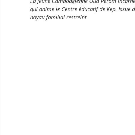
La jeune Cambodgienne Oua Perom incarne a
qui anime le Centre éducatif de Kep. Issue d’
noyau familial restreint. 