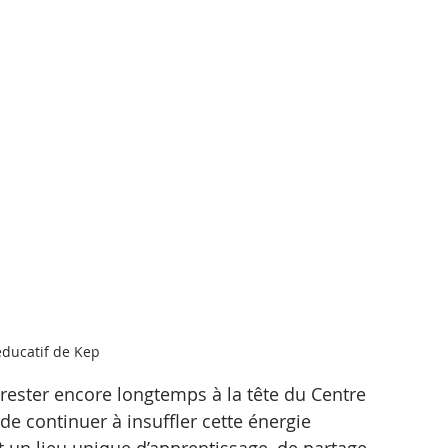
éducatif de Kep
rester encore longtemps à la tête du Centre 
de continuer à insuffler cette énergie 
t un lieu unique d’apprentissage, de partage 