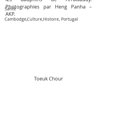
Photographies par Heng Panha – 
Santé
AKP.
Cambodge,Culture,Histoire, Portugal
Toeuk Chour