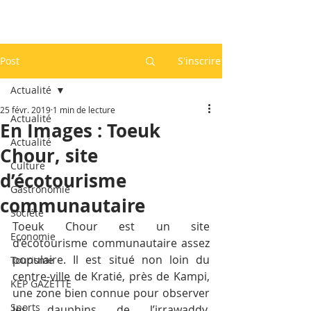
Post
S'inscrire
Actualité
25 févr. 2019
1 min de lecture
Actualité
En Images : Toeuk
Actualité
Chour, site
Culture
d’écotourisme
Gastronomie
communautaire
Société
Toeuk Chour est un site 
Economie
d’écotourisme communautaire assez 
populaire. Il est situé non loin du 
Tourisme
centre-ville de Kratié, près de Kampi, 
KEP GAZETTE
une zone bien connue pour observer 
Sports
les dauphins de l’irrawaddy. 