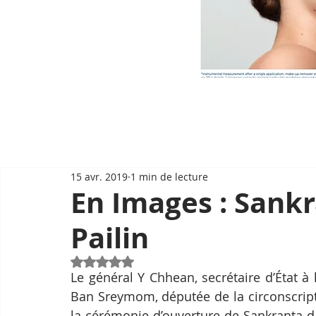
15 avr. 2019
1 min de lecture
En Images : Sankr
Pailin
Noté NaN étoiles sur 5.
Le général Y Chhean, secrétaire d’État à
Ban Sreymom, députée de la circonscripti
la cérémonie d’ouverture de Sankranta dan