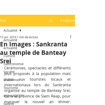
Post
S'inscrire
Actualité
15 avr. 2019
1 min de lecture
Actualité
En Images : Sankranta
Actualité
au temple de Banteay
Culture
Srei
Gastronomie
Cérémonies, spectacles et différents 
Société
jeux proposés à la population mais 
aussi aux touristes locaux et 
Economie
internationaux lors du Sankranta 
Tourisme
organisé au temple de Banteay Srei, 
KEP GAZETTE
dans la province de Siem Reap, pour 
marquer le nouvel an khmer. 
Sports