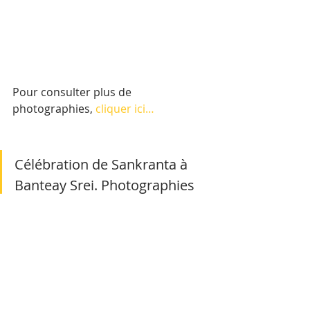
Pour consulter plus de 
photographies, 
cliquer ici…
Célébration de Sankranta à 
Banteay Srei. Photographies 
AKP
Posted by 
Cambodge Mag
 on 
Sunday, 14 April 2019