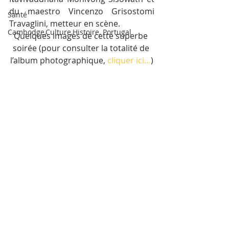
du maestro Vincenzo Grisostomi 
Santé
Travaglini, metteur en scène.
Cambodge,Culture,Histoire, Portugal
Quelques images de cette superbe 
soirée (pour consulter la totalité de 
l’album photographique, 
cliquer ici…
)