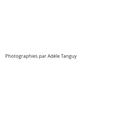
Photographies par Adèle Tanguy
Pour consulter la totalité de l’album 
photographique, 
cliquer ici…
#Opéra
Posts récents
Voir tout