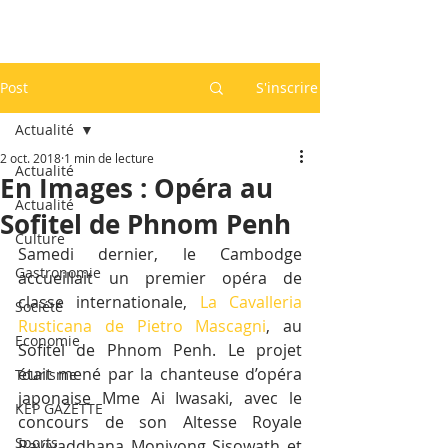
Post
S'inscrire
Actualité
2 oct. 2018
1 min de lecture
Actualité
En Images : Opéra au
Actualité
Sofitel de Phnom Penh
Culture
Samedi dernier, le Cambodge 
Gastronomie
accueillait un premier opéra de 
classe internationale, 
La Cavalleria 
Société
Rusticana de Pietro Mascagni
, au 
Economie
Sofitel de Phnom Penh. Le projet 
était mené par la chanteuse d’opéra 
Tourisme
japonaise Mme Ai Iwasaki, avec le 
KEP GAZETTE
concours de son Altesse Royale 
Sports
Ravivaddhana Monivong Sisowath et 