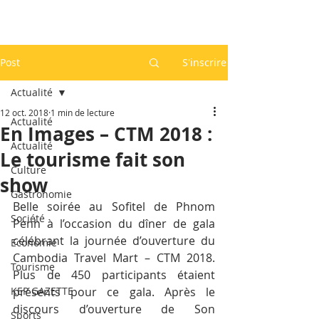
Post
S'inscrire
Actualité
12 oct. 2018
1 min de lecture
Actualité
En Images – CTM 2018 :
Actualité
Le tourisme fait son
Culture
show
Gastronomie
Belle soirée au Sofitel de Phnom 
Société
Penh à l’occasion du dîner de gala 
célébrant la journée d’ouverture du 
Economie
Cambodia Travel Mart – CTM 2018. 
Tourisme
Plus de 450 participants étaient 
KEP GAZETTE
présents pour ce gala. Après le 
discours d’ouverture de Son 
Sports