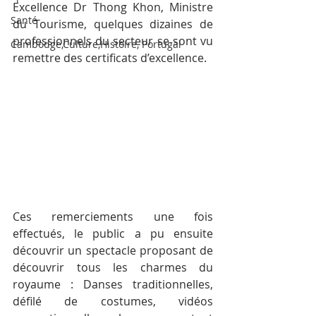
Excellence Dr Thong Khon, Ministre 
Santé
du Tourisme, quelques dizaines de 
professionnels du secteur se sont vu 
Cambodge,Culture,Histoire, Portugal
remettre des certificats d’excellence.
Ces remerciements une fois 
effectués, le public a pu ensuite 
découvrir un spectacle proposant de 
découvrir tous les charmes du 
royaume : Danses traditionnelles, 
défilé de costumes, vidéos 