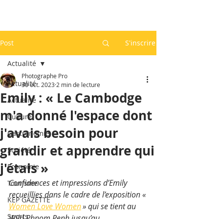
Post
S'inscrire
Actualité
Photographe Pro
Actualité
30 oct. 2023
2 min de lecture
Emily : « Le Cambodge
Actualité
m'a donné l'espace dont
Culture
j'avais besoin pour
Gastronomie
grandir et apprendre qui
Société
j'étais »
Economie
Confidences et impressions d’Emily 
Tourisme
recueillies dans le cadre de l’exposition « 
KEP GAZETTE
Women Love Women
 » qui se tient au 
Sports
Wild Phnom Penh jusqu’au 