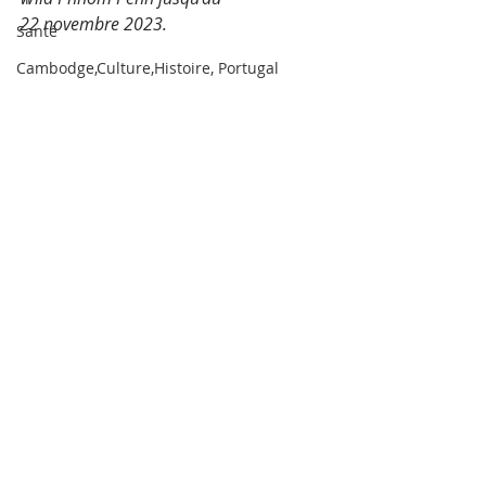
22 novembre 2023.
Santé
Cambodge,Culture,Histoire, Portugal