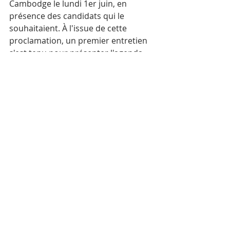
Cambodge le lundi 1er juin, en 
présence des candidats qui le 
souhaitaient. À l'issue de cette 
proclamation, un premier entretien 
s'est tenu pour présenter l'agenda 
des prochaines semaines jusqu'à la 
fête nationale. Les conseillers sont 
donc déjà pleinement en fonction.
Une première échéance 
institutionnelle aura lieu le 24 juin 
prochain, avec l'organisation du 
Conseil consulaire destiné à 
désigner le président de cette 
instance. Florian Bohême se 
présentera à cette fonction, qui 
permet d'animer et de coordonner 
les travaux du conseil en lien étroit 
avec l'administration consulaire et le 
chef de poste diplomatique. Le poste 