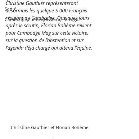
Christine Gauthier représenteront 
Santé
désormais les quelque 5 000 Français 
résidant au Cambodge. Quelques jours 
Cambodge,Culture,Histoire, Portugal
après le scrutin, Florian Bohême revient 
pour Cambodge Mag sur cette victoire, 
sur la question de l'abstention et sur 
l'agenda déjà chargé qui attend l'équipe.
Christine Gauthier et Florian Bohême