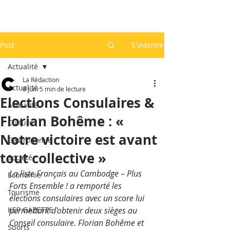
Post
S'inscrire
Actualité
La Rédaction
Actualité
8 juin
5 min de lecture
Elections Consulaires &
Actualité
Florian Bohême : «
Culture
Notre victoire est avant
Gastronomie
tout collective »
Société
La liste Français au Cambodge – Plus 
Economie
Forts Ensemble ! a remporté les 
Tourisme
élections consulaires avec un score lui 
KEP GAZETTE
permettant d'obtenir deux sièges au 
Conseil consulaire. Florian Bohême et 
Sports