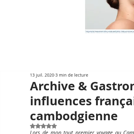
13 juil. 2020
3 min de lecture
Archive & Gastro
influences françai
cambodgienne
Noté NaN étoiles sur 5.
Lors de mon tout premier voyage au Cambod