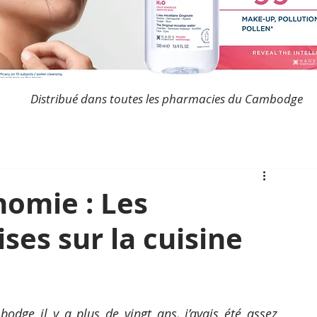
Distribué dans toutes les pharmacies du Cambodge
nomie : Les
ses sur la cuisine
ge il y a plus de vingt ans, j’avais été assez 