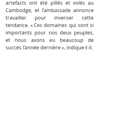
artefacts ont été pillés et volés au 
Cambodge, et l’ambassade annonce 
travailler pour inverser cette 
tendance. « Ces domaines qui sont si 
importants pour nos deux peuples, 
et nous avons eu beaucoup de 
succès l’année dernière », indique-t-il.
S.E. Phoeurng Sackona ministre de la 
Culture et des Beaux-Arts et W.Patrick 