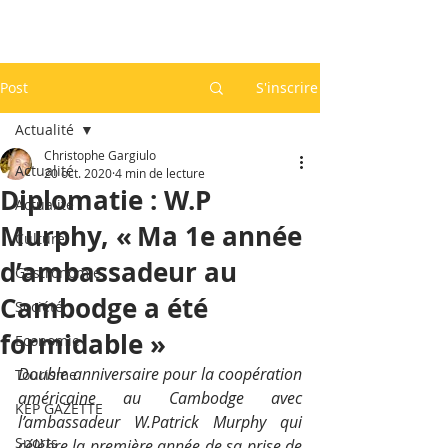
Post
S'inscrire
Actualité
Christophe Gargiulo
Actualité
20 oct. 2020
4 min de lecture
Diplomatie : W.P
Actualité
Murphy, « Ma 1e année
Culture
d’ambassadeur au
Gastronomie
Cambodge a été
Société
formidable »
Economie
Double anniversaire pour la coopération 
Tourisme
américaine au Cambodge avec 
KEP GAZETTE
l’ambassadeur W.Patrick Murphy qui 
Sports
célèbre la première année de sa prise de 