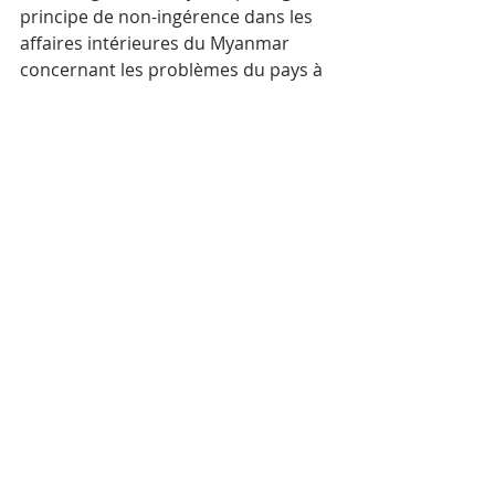
principe de non-ingérence dans les 
affaires intérieures du Myanmar 
concernant les problèmes du pays à 
propos de la communauté Rohingya. 
Enfin, il a souligné que le Cambodge 
et le Myanmar étaient confrontés à 
la même perspective que l’UE leur 
retire leur accès à l’accord 
commercial préférentiel “Tout sauf 
les armes”.
Avec AKP
Posts récents
Voir tout