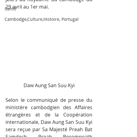
29 avril au 1er mai.
Santé
Cambodge,Culture,Histoire, Portugal
Daw Aung San Suu Kyi
Selon le communiqué de presse du 
ministère cambodgien des Affaires 
étrangères et de la Coopération 
internationale, Daw Aung San Suu Kyi 
sera reçue par Sa Majesté Preah Bat 
Samdech Preah Boromneath 