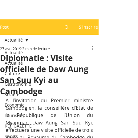
Post
S'inscrire
Actualité
27 avr. 2019
2 min de lecture
Actualité
Diplomatie : Visite
Actualité
officielle de Daw Aung
Culture
San Suu Kyi au
Gastronomie
Cambodge
Société
A l’invitation du Premier ministre 
Economie
cambodgien, la conseillère d’Etat de 
la République de l’Union du 
Tourisme
Myanmar, Daw Aung San Suu Kyi, 
KEP GAZETTE
effectuera une visite officielle de trois 
Sports
jours au Royaume du Cambodge du 