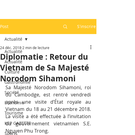
Post
S'inscrire
Actualité
24 déc. 2018
2 min de lecture
Actualité
Diplomatie : Retour du
Actualité
Vietnam de Sa Majesté
Culture
Norodom Sihamoni
Gastronomie
Sa Majesté Norodom Sihamoni, roi 
Société
du Cambodge, est rentré vendredi 
après une visite d’État royale au 
Economie
Vietnam du 18 au 21 décembre 2018. 
Tourisme
La visite a été effectuée à l’invitation 
KEP GAZETTE
du gouvernement vietnamien S.E. 
Nguyen Phu Trong.
Sports