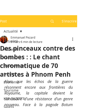
Post
S'inscrire
Actualité
Emmanuel Pezard
Actualité
5 mars
6 min de lecture
Des pinceaux contre des
Actualité
bombes : : Le chant
Culture
chromatique de 70
Gastronomie
artistes à Phnom Penh
Société
Alors que les échos de la guerre 
Economie
résonnent encore aux frontières du 
Tourisme
Royaume, la capitale devient le 
KEP GAZETTE
sanctuaire d'une résistance d'un genre 
nouveau. Face à la pagode Botum 
Sports