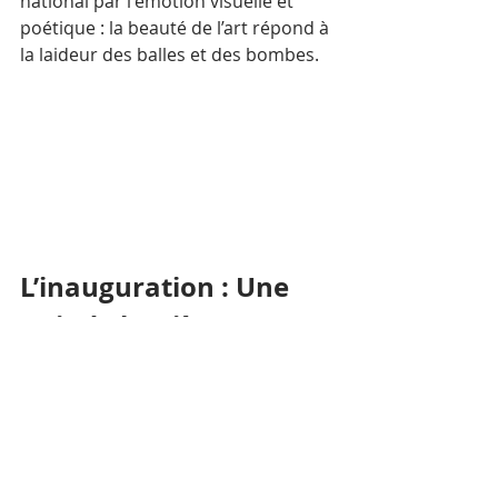
national par l'émotion visuelle et 
poétique : la beauté de l’art répond à 
la laideur des balles et des bombes.
L’inauguration : Une 
nuit de lumière et 
d'unité
Ce soir du 3 mars, l'esplanade de 
Wat Botum s'est transformée pour la 
grande inauguration officielle. Dans 
une mise en scène à la fois puissante 