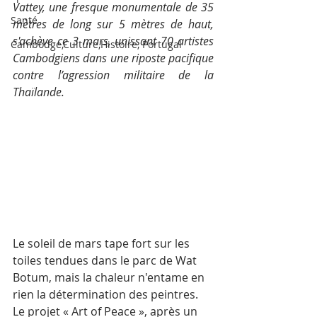
Vattey, une fresque monumentale de 35 
Santé
mètres de long sur 5 mètres de haut, 
s'achève ce 3 mars, unissant 70 artistes 
Cambodge,Culture,Histoire, Portugal
Cambodgiens dans une riposte pacifique 
contre l’agression militaire de la 
Thaïlande. 
Le soleil de mars tape fort sur les 
toiles tendues dans le parc de Wat 
Botum, mais la chaleur n'entame en 
rien la détermination des peintres. 
Le projet « Art of Peace », après un 