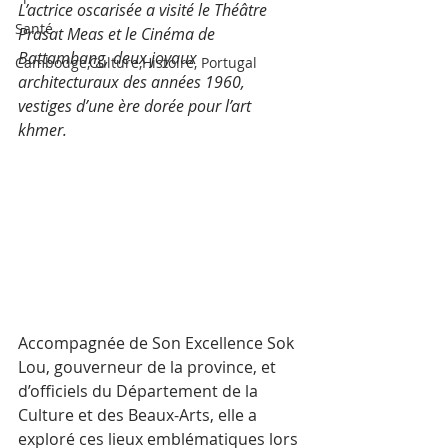
L’actrice oscarisée a visité le Théâtre 
Santé
Prasat Meas et le Cinéma de 
Battambang, deux joyaux 
Cambodge,Culture,Histoire, Portugal
architecturaux des années 1960, 
vestiges d’une ère dorée pour l’art 
khmer. 
Accompagnée de Son Excellence Sok 
Lou, gouverneur de la province, et 
d’officiels du Département de la 
Culture et des Beaux-Arts, elle a 
exploré ces lieux emblématiques lors 