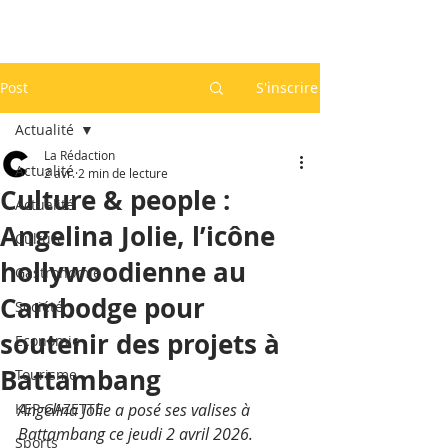
Post
S'inscrire
Actualité
La Rédaction
Actualité
2 avr.
2 min de lecture
Culture & people :
Actualité
Angelina Jolie, l’icône
Culture
hollywoodienne au
Gastronomie
Cambodge pour
Société
soutenir des projets à
Economie
Battambang
Tourisme
KEP GAZETTE
Angelina Jolie a posé ses valises à 
Battambang ce jeudi 2 avril 2026. 
Sports