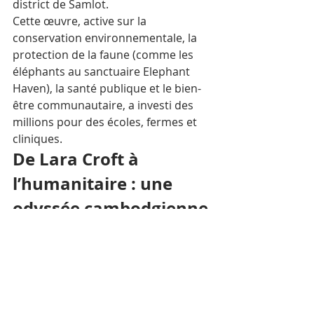
district de Samlot. 
Cette œuvre, active sur la 
conservation environnementale, la 
protection de la faune (comme les 
éléphants au sanctuaire Elephant 
Haven), la santé publique et le bien-
être communautaire, a investi des 
millions pour des écoles, fermes et 
cliniques.
De Lara Croft à 
l’humanitaire : une 
odyssée cambodgienne
Tout commence en 2000, quand Jolie 
atterrit au Cambodge pour 
Lara Croft 
: Tomb Raider
, tourné aux temples 
d’Angkor à Siem Reap. Ce 
blockbuster propulse le pays sur la 
carte mondial. Depuis, l’icône de 
Mr. 