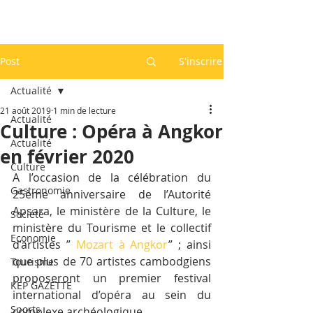
Post
S'inscrire
Actualité
21 août 2019
1 min de lecture
Actualité
Culture : Opéra à Angkor
Actualité
en février 2020
Culture
A l’occasion de la célébration du 
Gastronomie
25ème anniversaire de l’Autorité 
Apsara, le ministère de la Culture, le 
Société
ministère du Tourisme et le collectif 
Economie
d’artistes ” 
Mozart à Angkor
” ; ainsi 
que plus de 70 artistes cambodgiens 
Tourisme
proposeront un premier festival 
KEP GAZETTE
international d’opéra au sein du 
Sports
complexe archéologique.