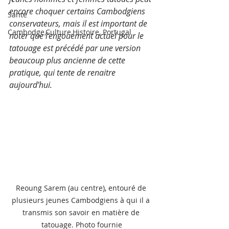
encore choquer certains Cambodgiens 
Santé
conservateurs, mais il est important de 
Cambodge,Culture,Histoire, Portugal
noter que l’engouement actuel pour le 
tatouage est précédé par une version 
beaucoup plus ancienne de cette 
pratique, qui tente de renaitre 
aujourd’hui.
Reoung Sarem (au centre), entouré de 
plusieurs jeunes Cambodgiens à qui il a 
transmis son savoir en matière de 
tatouage. Photo fournie