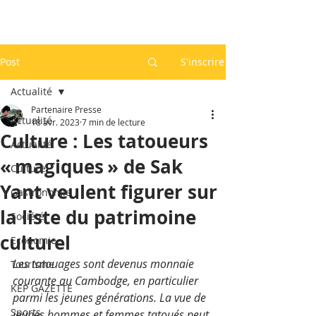
Post
S'inscrire
Actualité
Partenaire Presse
Actualité
18 avr. 2023
7 min de lecture
Culture : Les tatoueurs
Actualité
« magiques » de Sak
Culture
Yant veulent figurer sur
Gastronomie
la liste du patrimoine
Société
culturel
Economie
Les tatouages sont devenus monnaie 
Tourisme
courante au Cambodge, en particulier 
KEP GAZETTE
parmi les jeunes générations. La vue de 
Sports
jeunes hommes et femmes tatoués peut 