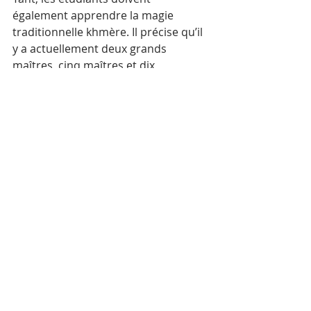
également apprendre la magie 
traditionnelle khmère. Il précise qu’il 
y a actuellement deux grands 
maîtres, cinq maîtres et dix 
tatoueurs régulièrement qualifiés 
qui sont membres de la fédération.
Il reconnaît qu’il existe de nombreux 
salons ou studios de tatouage dans 
tout le Cambodge, mais la plupart 
d’entre eux connaissent très peu le 
tatouage Sak Yant, quelle que soit la 
qualité des tatouages de style 
moderne qu’ils proposent.
« Ces établissements peuvent 
proposer divers services de 
tatouage, mais ils ne 
comprennent pas ou ne 