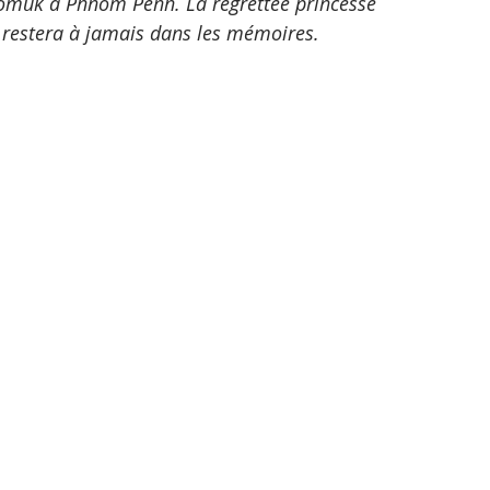
ktomuk à Phnom Penh. La regrettée princesse 
ui restera à jamais dans les mémoires.