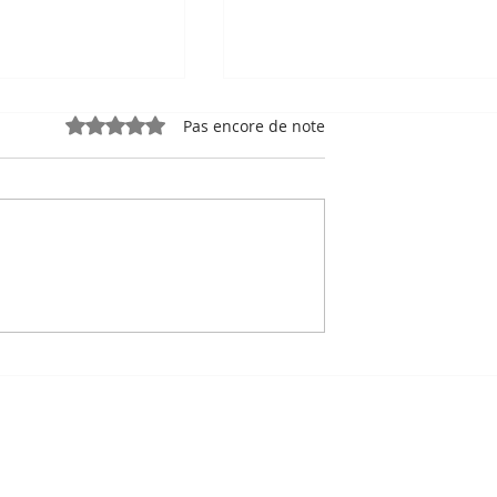
Noté 0 étoile sur 5.
Pas encore de note
e, sport-roi à
Bou Meng : le peintre qu
 Stade
a survécu en dessinant 
 de Phnom
visage de ses bourreaux
Un des sept survivants 
Tuol Sleng