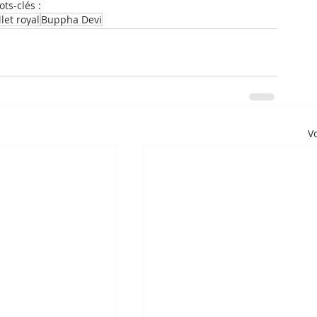
ts-clés :
let royal
Buppha Devi
Vo