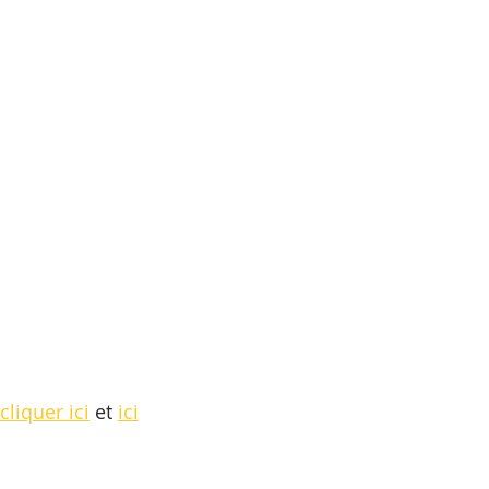
cliquer ici
 et 
ici