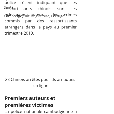
police récent indiquant que les 
Santé
ressortissants chinois sont les 
principaux auteurs des crimes 
Cambodge,Culture,Histoire, Portugal
commis par des ressortissants 
étrangers dans le pays au premier 
trimestre 2019.
28 Chinois arrêtés pour ds arnaques 
en ligne
Premiers auteurs et 
premières victimes
La police nationale cambodgienne a 