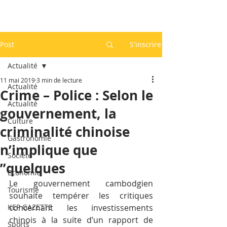
Post
S'inscrire
Actualité
11 mai 2019
3 min de lecture
Actualité
Crime – Police : Selon le
Actualité
gouvernement, la
Culture
criminalité chinoise
Gastronomie
n’implique que
Société
”quelques
Economie
Le gouvernement cambodgien 
Tourisme
souhaite tempérer les critiques 
KEP GAZETTE
concernant les investissements 
chinois à la suite d’un rapport de 
Sports