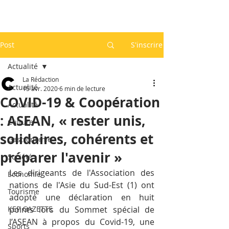
Post
S'inscrire
Actualité
La Rédaction
Actualité
15 avr. 2020
6 min de lecture
COVID-19 & Coopération
Actualité
: ASEAN, « rester unis,
Culture
solidaires, cohérents et
Gastronomie
préparer l'avenir »
Société
Les dirigeants de l'Association des 
Economie
nations de l'Asie du Sud-Est (1) ont 
Tourisme
adopté une déclaration en huit 
KEP GAZETTE
points lors du Sommet spécial de 
l’ASEAN à propos du Covid-19, une 
Sports