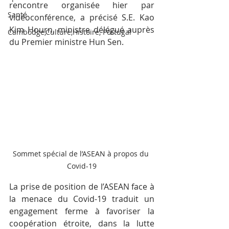
rencontre organisée hier par 
Santé
vidéoconférence, a précisé S.E. Kao 
Kim Hourn, ministre délégué auprès 
Cambodge,Culture,Histoire, Portugal
du Premier ministre Hun Sen.
Sommet spécial de l’ASEAN à propos du 
Covid-19
La prise de position de l’ASEAN face à 
la menace du Covid-19 traduit un 
engagement ferme à favoriser la 
coopération étroite, dans la lutte 