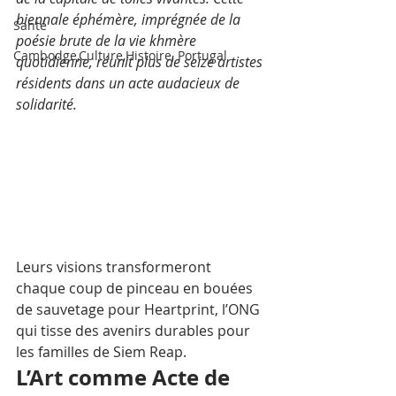
biennale éphémère, imprégnée de la 
Santé
poésie brute de la vie khmère 
Cambodge,Culture,Histoire, Portugal
quotidienne, réunit plus de seize artistes 
résidents dans un acte audacieux de 
solidarité.
Leurs visions transformeront 
chaque coup de pinceau en bouées 
de sauvetage pour Heartprint, l’ONG 
qui tisse des avenirs durables pour 
les familles de Siem Reap.
L’Art comme Acte de 