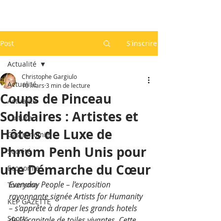
Post
S'inscrire
Actualité
Christophe Gargiulo
Actualité
10 mars
3 min de lecture
Coups de Pinceau
Actualité
Solidaires : Artistes et
Culture
Hôtels de Luxe de
Gastronomie
Phnom Penh Unis pour
Société
une Démarche du Cœur
Economie
Everyday People – l’exposition 
Tourisme
rayonnante signée Artists for Humanity 
KEP GAZETTE
– s'apprête à draper les grands hotels 
Sports
de la capitale de toiles vivantes. Cette 