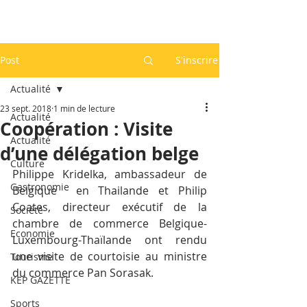
Post
S'inscrire
Actualité
23 sept. 2018
1 min de lecture
Actualité
Coopération : Visite
Actualité
d’une délégation belge
Culture
Philippe Kridelka, ambassadeur de 
Gastronomie
Belgique  en Thailande et Philip 
Coates, directeur exécutif de la 
Société
chambre de commerce Belgique-
Economie
Luxembourg-Thaïlande ont rendu 
une visite de courtoisie au ministre 
Tourisme
du commerce Pan Sorasak.
KEP GAZETTE
Sports