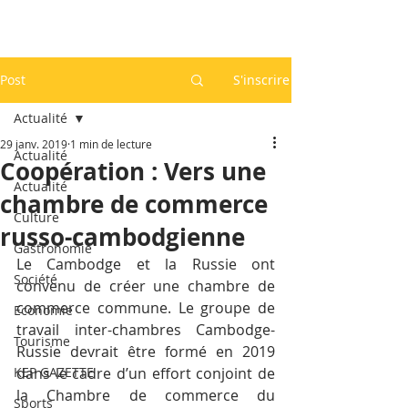
Post
S'inscrire
Actualité
29 janv. 2019
1 min de lecture
Actualité
Coopération : Vers une
Actualité
chambre de commerce
Culture
russo-cambodgienne
Gastronomie
Le Cambodge et la Russie ont 
Société
convenu de créer une chambre de 
commerce commune. Le groupe de 
Economie
travail inter-chambres Cambodge-
Tourisme
Russie devrait être formé en 2019 
KEP GAZETTE
dans le cadre d’un effort conjoint de 
la Chambre de commerce du 
Sports