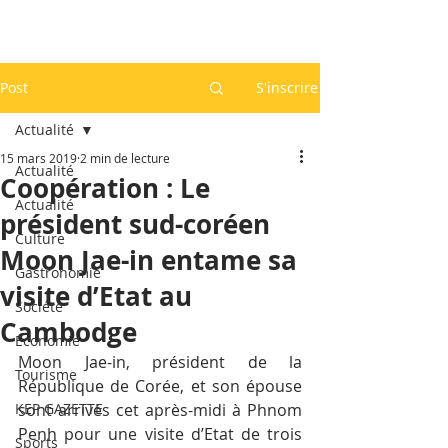
Post
S'inscrire
Actualité
15 mars 2019
2 min de lecture
Actualité
Coopération : Le
Actualité
président sud-coréen
Culture
Moon Jae-in entame sa
Gastronomie
visite d’Etat au
Société
Cambodge
Economie
Moon Jae-in, président de la 
Tourisme
République de Corée, et son épouse 
KEP GAZETTE
sont arrivés cet après-midi à Phnom 
Penh pour une visite d’Etat de trois 
Sports