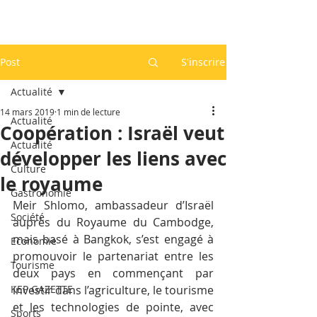
Post
S'inscrire
Actualité
14 mars 2019
1 min de lecture
Actualité
Coopération : Israël veut
Actualité
développer les liens avec
Culture
le royaume
Gastronomie
Meir Shlomo, ambassadeur d’Israël 
Société
auprès du Royaume du Cambodge, 
mais basé à Bangkok, s’est engagé à 
Economie
promouvoir le partenariat entre les 
Tourisme
deux pays en commençant par 
KEP GAZETTE
investir dans l’agriculture, le tourisme 
et les technologies de pointe, avec 
Sports