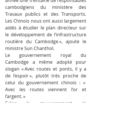
année une trentaine de responsables 
cambodgiens du ministère des 
Travaux publics et des Transports. 
Les Chinois nous ont aussi largement 
aidés à étudier le plan directeur sur 
le développement de l’infrastructure 
routière du Cambodge », ajoute le 
ministre Sun Chanthol.
Le gouvernement royal du 
Cambodge a même adopté pour 
slogan « Avec routes et ponts, il y a 
de l’espoir », plutôt très proche de 
celui du gouvernement chinois : « 
Avec les routes viennent l’or et 
l’argent. »
Selon le gouvernement, la 
construction de routes et de ponts 
permet une utilisation équitable et 
efficace des aides et des prêts au 