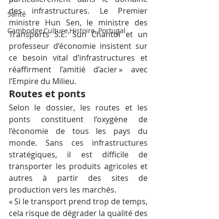
des infrastructures. Le Premier 
Santé
ministre Hun Sen, le ministre des 
Cambodge,Culture,Histoire, Portugal
Transports S.E. Sun Chantol et un 
professeur d’économie insistent sur 
ce besoin vital d’infrastructures et 
réaffirment l’amitié d’acier » avec 
l’Empire du Milieu.
Routes et ponts
Selon le dossier, les routes et les 
ponts constituent l’oxygène de 
l’économie de tous les pays du 
monde. Sans ces infrastructures 
stratégiques, il est difficile de 
transporter les produits agricoles et 
autres à partir des sites de 
production vers les marchés.
« Si le transport prend trop de temps, 
cela risque de dégrader la qualité des 