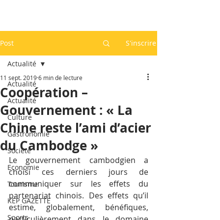
Post
S'inscrire
Actualité
11 sept. 2019
6 min de lecture
Actualité
Coopération –
Actualité
Gouvernement : « La
Culture
Chine reste l’ami d’acier
Gastronomie
du Cambodge »
Société
Le gouvernement cambodgien a 
Economie
choisi ces derniers jours de 
communiquer sur les effets du 
Tourisme
partenariat chinois. Des effets qu’il 
KEP GAZETTE
estime, globalement, bénéfiques, 
Sports
particulièrement dans le domaine 