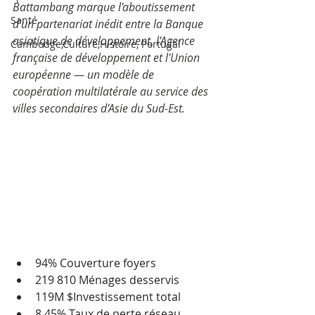
Battambang marque l'aboutissement 
Santé
d'un partenariat inédit entre la Banque 
asiatique de développement, l'Agence 
Cambodge,Culture,Histoire, Portugal
française de développement et l'Union 
européenne — un modèle de 
coopération multilatérale au service des 
villes secondaires d'Asie du Sud-Est.
94% Couverture foyers
219 810 Ménages desservis
119M $Investissement total
8,45% Taux de perte réseau