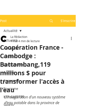
Post
S'inscrire
Actualité
La Rédaction
Actualité
1 mai
4 min de lecture
Coopération France -
Actualité
Cambodge :
Culture
Battambang,119
Gastronomie
millions $ pour
Société
transformer l'accès à
Economie
l'eau
Tourisme
KEP GAZETTE
L'inauguration d'un nouveau système 
d'eau potable dans la province de 
Sports