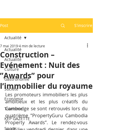
Post
S'inscrire
Actualité
7 mai 2019
4 min de lecture
Actualité
Construction –
Actualité
Evénement : Nuit des
Culture
”Awards” pour
Gastronomie
l’immobilier du royaume
Société
Les promoteurs immobiliers les plus 
Economie
ambitieux et les plus créatifs du 
Cambodge se sont retrouvés lors du 
Tourisme
quatrième ”PropertyGuru Cambodia 
KEP GAZETTE
Property Awards”. Le rendez-vous 
Sports
avait lieu vendredi dernier, dans une 