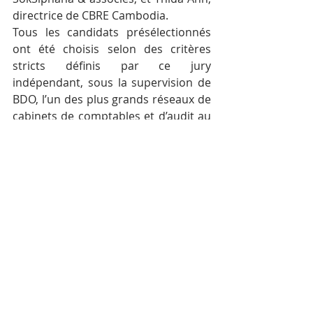
directrice de CBRE Cambodia.
Tous les candidats présélectionnés 
ont été choisis selon des critères 
stricts définis par ce jury 
indépendant, sous la supervision de 
BDO, l’un des plus grands réseaux de 
cabinets de comptables et d’audit au 
monde. Les superviseurs de BDO 
étaient dirigés par Lim Seng Siew, 
partenaire; Sok Sochetra, directeur 
adjoint; Norng Kiman, associé 
principal; et Phan Darasy, associé 
principal.