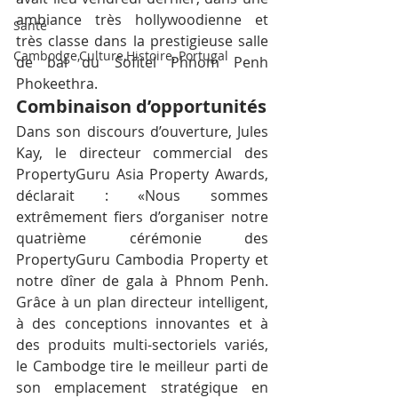
ambiance très hollywoodienne et 
Santé
très classe dans la prestigieuse salle 
Cambodge,Culture,Histoire, Portugal
de bal du Sofitel Phnom Penh 
Phokeethra.
Combinaison d’opportunités
Dans son discours d’ouverture, Jules 
Kay, le directeur commercial des 
PropertyGuru Asia Property Awards, 
déclarait : «Nous sommes 
extrêmement fiers d’organiser notre 
quatrième cérémonie des 
PropertyGuru Cambodia Property et 
notre dîner de gala à Phnom Penh. 
Grâce à un plan directeur intelligent, 
à des conceptions innovantes et à 
des produits multi-sectoriels variés, 
le Cambodge tire le meilleur parti de 
son emplacement stratégique en 