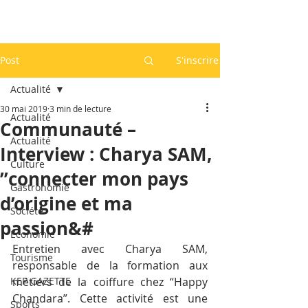
Post
S'inscrire
Actualité
30 mai 2019
3 min de lecture
Actualité
Communauté –
Actualité
Interview : Charya SAM,
Culture
”connecter mon pays
Gastronomie
d’origine et ma
Société
passion&#
Economie
Entretien avec Charya SAM, 
Tourisme
responsable de la formation aux 
KEP GAZETTE
métiers de la coiffure chez “Happy 
Chandara”. Cette activité est une 
Sports