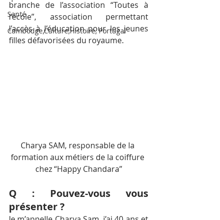
branche de l’association “Toutes à 
Santé
l’école”, association permettant 
l’accès à l’éducation pour les jeunes 
Cambodge,Culture,Histoire, Portugal
filles défavorisées du royaume.
Charya SAM, responsable de la 
formation aux métiers de la coiffure 
chez “Happy Chandara”
Q : Pouvez-vous vous 
présenter ?
Je m’appelle Charya Sam, j’ai 40 ans et 