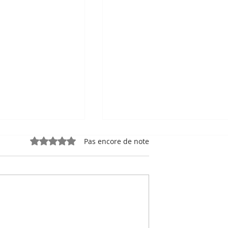
Noté 0 étoile sur 5.
Pas encore de note
e, sport-roi à
Bou Meng : le peintre qu