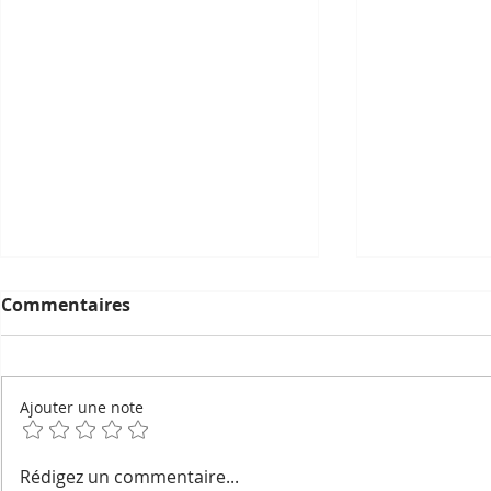
Commentaires
Ajouter une note
Geckos devins, esprits du
La pétanqu
Rédigez un commentaire...