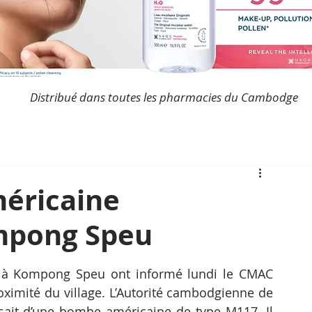
Distribué dans toutes les pharmacies du Cambodge
éricaine
mpong Speu
ey à Kompong Speu ont informé lundi le CMAC 
ximité du village. L’Autorité cambodgienne de 
issait d’une bombe américaine de type M117. Il 