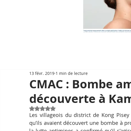
13 févr. 2019
1 min de lecture
CMAC : Bombe am
découverte à Ka
Noté NaN étoiles sur 5.
Les villageois du district de Kong Pis
qu’ils avaient découvert une bombe à pro
la lutte antimines a confirmé qu’il s’ag