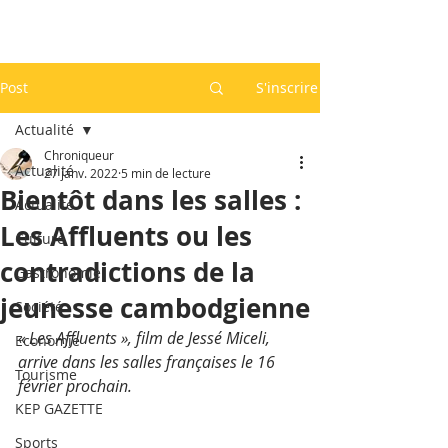
Post
S'inscrire
Actualité
Chroniqueur
Actualité
27 janv. 2022
5 min de lecture
Bientôt dans les salles :
Actualité
Les Affluents ou les
Culture
contradictions de la
Gastronomie
jeunesse cambodgienne
Société
« Les Affluents », film de Jessé Miceli, 
Economie
arrive dans les salles françaises le 16 
Tourisme
février prochain.
KEP GAZETTE
Sports