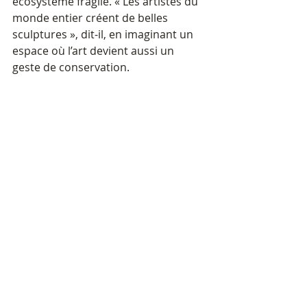
écosystème fragile. « Les artistes du 
monde entier créent de belles 
sculptures », dit-il, en imaginant un 
espace où l’art devient aussi un 
geste de conservation.
Un tournage intense
Le tournage de 
Beneath the Sea
 a été 
intense, mais mené avec énergie. Le 
film dure une trentaine de minutes, 
tournées en dix jours, après environ 
un mois de préparation et près d’un 
mois et demi de postproduction. « 
J’ai été pressé de le terminer », 