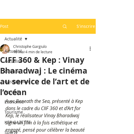
Post
S'inscrire
Actualité
Christophe Gargiulo
Actualité
18 mai
4 min de lecture
CIFF 360 & Kep : Vinay
Actualité
Bharadwaj : Le cinéma
Culture
au service de l’art et de
Gastronomie
l’océan
Société
Avec Beneath the Sea, présenté à Kep 
Economie
dans le cadre du CIIF 360 et d’Art for 
Tourisme
Kep, le réalisateur Vinay Bharadwaj 
KEP GAZETTE
signe un film à la fois esthétique et 
engagé, pensé pour célébrer la beauté 
Sports