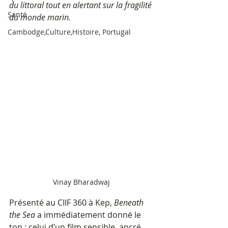
du littoral tout en alertant sur la fragilité 
Santé
du monde marin. 
Cambodge,Culture,Histoire, Portugal
Vinay Bharadwaj
Présenté au CIIF 360 à Kep, 
Beneath 
the Sea
 a immédiatement donné le 
ton : celui d’un film sensible, ancré 