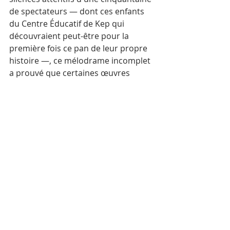
de spectateurs — dont ces enfants 
du Centre Éducatif de Kep qui 
découvraient peut-être pour la 
première fois ce pan de leur propre 
histoire —, ce mélodrame incomplet 
a prouvé que certaines œuvres 
résistent au temps, aux régimes et à 
la destruction.
Un hommage mérité
Cette projection s'inscrit dans un 
hommage plus large rendu par le 