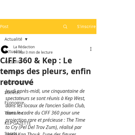
Post
S'inscrire
Actualité
La Rédaction
Actualité
14 mai
3 min de lecture
CIFF 360 & Kep : Le
Actualité
temps des pleurs, enfin
Culture
retrouvé
Gastronomie
Jeudi après-midi, une cinquantaine de 
Société
spectateurs se sont réunis à Kep West, 
Economie
dans les locaux de l'ancien Sailin Club, 
dans le cadre du CIFF 360 pour une 
Tourisme
projection rare et précieuse : The Time 
KEP GAZETTE
to Cry (Pel Del Trov Zum), réalisé par 
Sports
Uong Kan Thouk, l'une des figures 