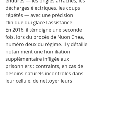
endurés — les ongles arrachés, les 
décharges électriques, les coups 
répétés — avec une précision 
clinique qui glace l'assistance.
En 2016, il témoigne une seconde 
fois, lors du procès de Nuon Chea, 
numéro deux du régime. Il y détaille 
notamment une humiliation 
supplémentaire infligée aux 
prisonniers : contraints, en cas de 
besoins naturels incontrôlés dans 
leur cellule, de nettoyer leurs 
propres souillures avec la langue, 
sous peine de nouveaux châtiments.
Pardonner sans oublier
Ce qui frappe peut-être le plus chez 
Chum Mey, au-delà du récit de 
l'horreur, c'est sa position face à ses 
anciens bourreaux. Il a 