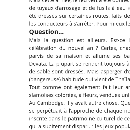
Mais cette année, le feu vert a été donné. 
de tuyaux d’arrosage et de fusils à eau
été dressés sur certaines routes, faits de 
les conducteurs à s’arrêter. Pour mieux le
Question…
Mais la question est ailleurs. Est-ce 
célébration du nouvel an ? Certes, chaq
parvis de sa maison et allume ses bague
Devata. La plupart se rendent toujours à
de sable sont dressés. Mais asperger d’
(dangereuse) habitude qui vient de Thaïla
Tout comme ont également fait leur arr
siamoises colorées, à fleurs, vendues un
Au Cambodge, il y avait autre chose. Que
se perpétuait à l’approche de chaque nou
inscrite dans le patrimoine culturel de c
qui a subitement disparu : les jeux popula