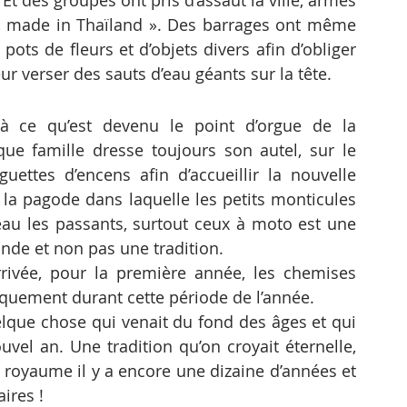
Et des groupes ont pris d’assaut la ville, armés 
 « made in Thaïland ». Des barrages ont même 
pots de fleurs et d’objets divers afin d’obliger 
ur verser des sauts d’eau géants sur la tête.
là ce qu’est devenu le point d’orgue de la 
ue famille dresse toujours son autel, sur le 
ttes d’encens afin d’accueillir la nouvelle 
 la pagode dans laquelle les petits monticules 
eau les passants, surtout ceux à moto est une 
nde et non pas une tradition.
ivée, pour la première année, les chemises 
iquement durant cette période de l’année.
lque chose qui venait du fond des âges et qui 
vel an. Une tradition qu’on croyait éternelle, 
e royaume il y a encore une dizaine d’années et 
ires !