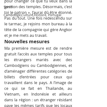
pour changer ce que tu veux dans la 
gestion des temples. Désormais, c’est 
Santé
toi le patron ». J’aurai dû être étonné. 
Cambodge,Culture,Histoire, Portugal
Pas du tout. Une fois redescendu sur 
le tarmac, je rejoins mon bureau à la 
tête de la compagnie qui gère Angkor 
et je me mets au travail.
Nouvelles mesures
Ma première mesure est de rendre 
gratuit l’accès aux temples pour tous 
les étrangers mariés avec des 
Cambodgiens ou Cambodgiennes, et 
d’aménager différentes catégories de 
billets d’entrées pour ceux qui 
travaillent dans le pays. A l’image de 
ce qui se fait en Thaïlande, au 
Vietnam, en Indonésie et ailleurs 
dans la région : un étranger résidant 
paye les mêmes tarifs que les locaux 