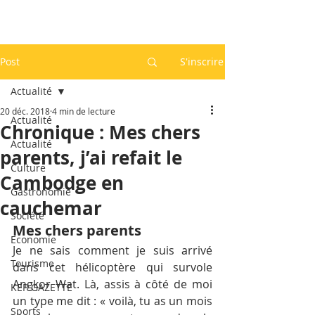
Post
S'inscrire
Actualité
20 déc. 2018
4 min de lecture
Actualité
Chronique : Mes chers
Actualité
parents, j’ai refait le
Culture
Cambodge en
Gastronomie
cauchemar
Société
Mes chers parents
Economie
Je ne sais comment je suis arrivé 
Tourisme
dans cet hélicoptère qui survole 
Angkor Wat. Là, assis à côté de moi 
KEP GAZETTE
un type me dit : « voilà, tu as un mois 
Sports