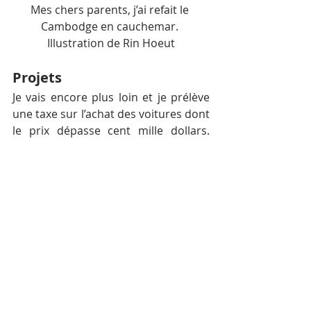
Mes chers parents, j’ai refait le 
Cambodge en cauchemar. 
Illustration de Rin Hoeut
Projets
Je vais encore plus loin et je prélève 
une taxe sur l’achat des voitures dont 
le prix dépasse cent mille dollars. 
Avec cet argent, je rénove la totalité 
des hôpitaux provinciaux. Je 
demande à tous les chefs des villages 
du royaume de réunir leurs 
administrés pour les obliger à 
nettoyer les papiers plastiques 
autour de leur maison. Je suis le 
patron. Je ne m’arrête pas de changer 
les choses. Je bouleverse tout, 
modifie tout. Je n’ai pas assez de 